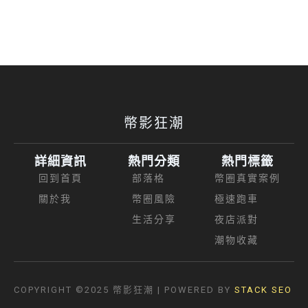
幣影狂潮
詳細資訊
熱門分類
熱門標籤
回到首頁
部落格
幣圈真實案例
關於我
幣圈風險
極速跑車
生活分享
夜店派對
潮物收藏
COPYRIGHT ©2025
幣影狂潮
| POWERED BY
STACK SEO