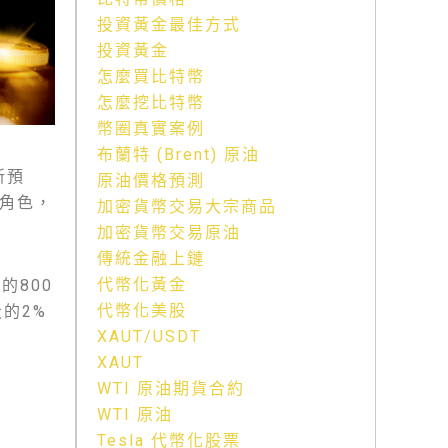
投資黃金最佳方式
投資黃金
怎麼買比特幣
怎麼挖比特幣
幣圈真實案例
布蘭特 (Brent) 原油
新預
原油價格預測
鍵角色，
加密貨幣交易大宗商品
加密貨幣交易原油
傳統金融上鏈
代幣化黃金
的800
代幣化美股
的2%
XAUT/USDT
XAUT
WTI 原油期貨合約
WTI 原油
Tesla 代幣化股票