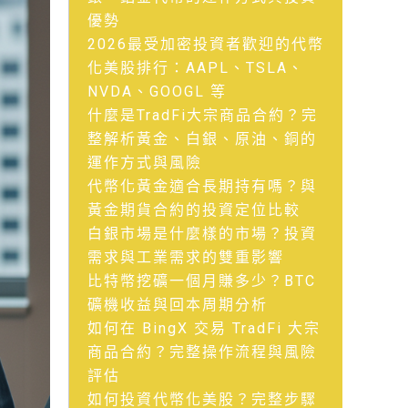
優勢
2026最受加密投資者歡迎的代幣
化美股排行：AAPL、TSLA、
NVDA、GOOGL 等
什麼是TradFi大宗商品合約？完
整解析黃金、白銀、原油、銅的
運作方式與風險
代幣化黃金適合長期持有嗎？與
黃金期貨合約的投資定位比較
白銀市場是什麼樣的市場？投資
需求與工業需求的雙重影響
比特幣挖礦一個月賺多少？BTC
礦機收益與回本周期分析
如何在 BingX 交易 TradFi 大宗
商品合約？完整操作流程與風險
評估
如何投資代幣化美股？完整步驟