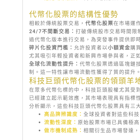
代幣化股票的結構性優勢
相較於傳統股票交易，
代幣化股票
在市場運
24/7不間斷交易：
打破傳統股市交易時間限
過代幣化版本進行交易，為突發事件提供即
碎片化投資門檻：
允許投資者以
小額資金
購
尤其吸引年輕投資者和新興市場參與者，正
全球化流動性提升：
代幣化股票透過區塊鏈
制。這一特性讓市場流動性獲得了質的提升
科技巨頭代幣化股票的領頭羊
在眾多代幣化標的中，科技巨頭股權尤其受
已經建立起示範效應，其市場表現具有指標
分析顯示，這些科技巨頭代幣化股票具有三
高品牌辨識度：
全球投資者對這些科技
流動性深度：
原始股票市場已具備極高
做市機制成熟：
相關衍生品市場發達，