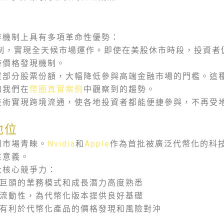
作機制上具有多項革命性優勢：
制，實現全天候市場運作。即使在美股休市時段，投資者
時價格發現機制。
買部分股票份額，大幅降低參與高端金融市場的門檻。這
如我們在
幣圈真實案例
中觀察到的趨勢。
技術實現跨境流通，使各地投資者都能便捷參與，不再受
。
地位
到市場青睞。
Nvidia
和
Apple
作為首批被廣泛代幣化的科
性意義。
大核心競爭力：
巨頭的業務模式和成長潛力高度熟悉
流動性，為代幣化版本提供良好基礎
有利於代幣化產品的價格發現和風險對沖