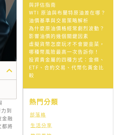
與評估指南
WTI 原油與布蘭特原油差在哪？
油價基準與交易策略解析
為什麼原油價格經常劇烈波動？
影響油價的幾個關鍵因素
虛擬貨幣怎麼玩才不會變韭菜，
哪種幣風險最高一次告訴你！
投資貴金屬的四種方式：金條、
ETF、合約交易、代幣化黃金比
較
熱門分類
與
潛力到
部落格
波金融
生活分享
文都將