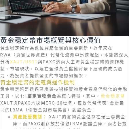
黃金穩定幣市場概覽與核心價值
黃金穩定幣作為數位資產領域的重要創新，近年來在
RWA（真實世界資產）代幣化浪潮中迅速崛起。本節將深入
分析
XAUT/USDT
與PAXG這兩大主流黃金穩定幣的運作機
制、市場現狀，以及在全球黃金儲備背景下展現的成長潛
力，為投資者提供全面的市場認知框架。
黃金穩定幣的定義與運作機制
黃金穩定幣是透過區塊鏈技術將實物黃金資產代幣化的金融
工具，以
1:1錨定實物黃金
為核心特徵。其中，
黃金穩定幣
XAUT與PAXG均採用ERC-20標準，每枚代幣代表1金衡盎
司的LBMA（倫敦金銀市場協會）認證黃金：
資產託管機制：
XAUT的實物黃金儲存在瑞士專業金
庫，而PAXG則存放於倫敦LBMA認證金庫，兩者皆提