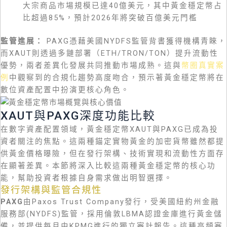
大宗商品市場規模已達40億美元，其中黃金穩定幣占
比超過85%，預計2026年將突破百億美元門檻
監管進展：
PAXG憑藉美國NYDFS監管背書獲得機構青睞，
而XAUT則透過多鏈部署（ETH/TRON/TON）提升流動性
優勢，兩者差異化發展共同推動市場成熟。這與
幣圈真實案
例
中觀察到的合規化趨勢高度吻合，預示著黃金穩定幣將在
數位資產配置中扮演更核心角色。
XAUT與PAXG深度功能比較
在數字資產配置領域，黃金穩定幣XAUT與PAXG已成為投
資者關注的焦點。這兩種錨定實物黃金的加密貨幣雖然都提
供黃金價格曝險，但在發行架構、技術實現和流動性方面存
在顯著差異。本節將深入比較這兩種黃金穩定幣的核心功
能，幫助投資者根據自身需求做出明智選擇。
發行架構與監管合規性
PAXG
由Paxos Trust Company發行，受美國紐約州金融
服務部(NYDFS)監管，採用倫敦LBMA認證金庫進行黃金儲
備，並提供每月由KPMG進行的獨立審計報告。這種高頻審