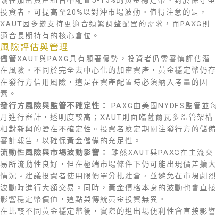
議在加密資產組合中配置5-15%的黃金穩定幣。對於保守型
投資者，可提高至20%以對沖市場波動。值得注意的是，
XAUT因多鏈支持更適合頻繁調整配置的需求，而PAXG則
適合長期持有的核心倉位。
風險評估與管理
儘管XAUT與PAXG具有顯著優勢，投資者仍需審慎評估潛
在風險。不同於完全去中心化的加密資產，黃金穩定幣仍存
在發行方信用風險，這是在資產配置時必須納入考量的因
素。
發行方風險與監管不確定性：
PAXG由美國NYDFS監管並每
月進行審計，透明度較高；XAUT則面臨薩爾瓦多監管架構
相對新興的潛在不確定性。投資者應定期關注發行方的儲備
審計報告，以確保黃金儲備的充足性。
流動性風險與市場波動影響：
雖然XAUT與PAXG在主流交
易所流動性良好，但在極端市場條件下仍可能出現價差擴大
情況。建議投資者使用限價單分批建倉，並避免在市場劇烈
波動時進行大額交易。同時，黃金價格本身的波動也會直接
影響穩定幣價值，這點與傳統黃金投資無異。
在比較不同黃金穩定幣後，實際的進出場便利性會直接影響