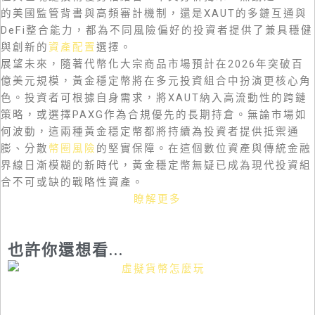
的美國監管背書與高頻審計機制，還是XAUT的多鏈互通與
DeFi整合能力，都為不同風險偏好的投資者提供了兼具穩健
與創新的
資產配置
選擇。
展望未來，隨著代幣化大宗商品市場預計在2026年突破百
億美元規模，黃金穩定幣將在多元投資組合中扮演更核心角
色。投資者可根據自身需求，將XAUT納入高流動性的跨鏈
策略，或選擇PAXG作為合規優先的長期持倉。無論市場如
何波動，這兩種黃金穩定幣都將持續為投資者提供抵禦通
膨、分散
幣圈風險
的堅實保障。在這個數位資產與傳統金融
界線日漸模糊的新時代，黃金穩定幣無疑已成為現代投資組
合不可或缺的戰略性資產。
瞭解更多
也許你還想看...