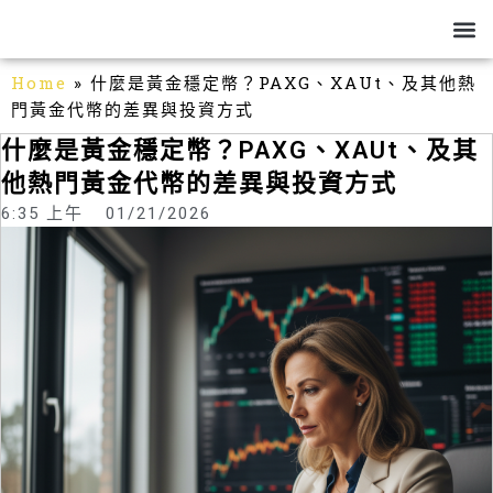
跳
M
關於我
部落格
幣圈風險
生活分享
至
主
Home
»
什麼是黃金穩定幣？PAXG、XAUt、及其他熱
要
門黃金代幣的差異與投資方式
內
容
什麼是黃金穩定幣？PAXG、XAUt、及其
他熱門黃金代幣的差異與投資方式
6:35 上午
01/21/2026