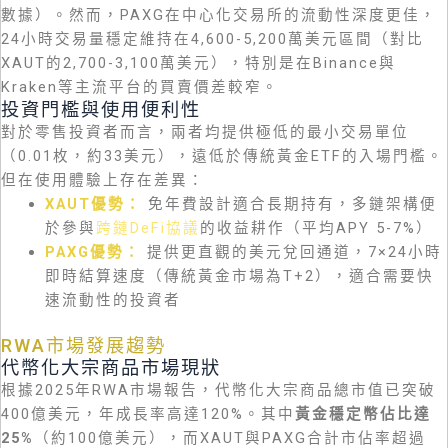
數據）。然而，PAXG在中心化交易所的流動性深度更佳，
24小時交易量穩定維持在4,600-5,200萬美元區間（對比
XAUT的2,700-3,100萬美元），特別是在Binance與
Kraken等主流平台的買賣價差較窄。
投資門檻與使用便利性
對於零售投資者而言，兩者均提供極低的最小交易單位
（0.01枚，約33美元），遠低於傳統黃金ETF的入場門檻。
但在使用體驗上存在差異：
XAUT優勢：
免年費設計適合長期持有，多鏈架構便
於參與
跨鏈DeFi協議
的收益耕作（平均APY 5-7%）
PAXG優勢：
提供更直觀的美元兌回通道，7×24小時
即時結算速度（傳統黃金市場為T+2），適合需要快
速流動性的投資者
RWA市場發展趨勢
代幣化大宗商品市場現狀
根據2025年RWA市場報告，代幣化大宗商品總市值已突破
400億美元，年成長率高達120%。其中
黃金穩定幣佔比達
25%
（約100億美元），而XAUT與PAXG合計市佔率超過