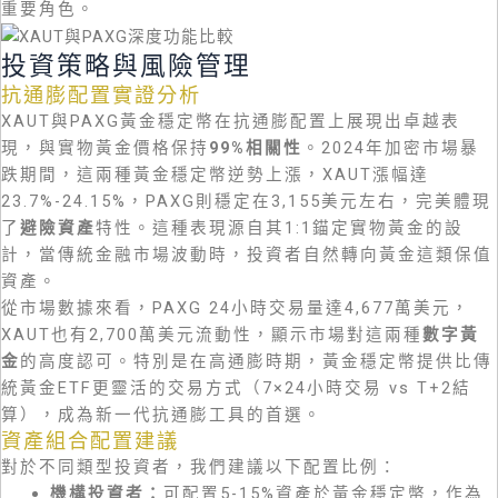
重要角色。
投資策略與風險管理
抗通膨配置實證分析
XAUT與PAXG黃金穩定幣在抗通膨配置上展現出卓越表
現，與實物黃金價格保持
99%相關性
。2024年加密市場暴
跌期間，這兩種黃金穩定幣逆勢上漲，XAUT漲幅達
23.7%-24.15%，PAXG則穩定在3,155美元左右，完美體現
了
避險資產
特性。這種表現源自其1:1錨定實物黃金的設
計，當傳統金融市場波動時，投資者自然轉向黃金這類保值
資產。
從市場數據來看，PAXG 24小時交易量達4,677萬美元，
XAUT也有2,700萬美元流動性，顯示市場對這兩種
數字黃
金
的高度認可。特別是在高通膨時期，黃金穩定幣提供比傳
統黃金ETF更靈活的交易方式（7×24小時交易 vs T+2結
算），成為新一代抗通膨工具的首選。
資產組合配置建議
對於不同類型投資者，我們建議以下配置比例：
機構投資者：
可配置5-15%資產於黃金穩定幣，作為