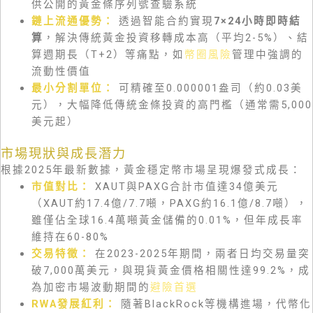
供公開的黃金條序列號查驗系統
鏈上流通優勢：
透過智能合約實現
7×24小時即時結
算
，解決傳統黃金投資移轉成本高（平均2-5%）、結
算週期長（T+2）等痛點，如
幣圈風險
管理中強調的
流動性價值
最小分割單位：
可精確至0.000001盎司（約0.03美
元），大幅降低傳統金條投資的高門檻（通常需5,000
美元起）
市場現狀與成長潛力
根據2025年最新數據，黃金穩定幣市場呈現爆發式成長：
市值對比：
XAUT與PAXG合計市值達34億美元
（XAUT約17.4億/7.7噸，PAXG約16.1億/8.7噸），
雖僅佔全球16.4萬噸黃金儲備的0.01%，但年成長率
維持在60-80%
交易特徵：
在2023-2025年期間，兩者日均交易量突
破7,000萬美元，與現貨黃金價格相關性達99.2%，成
為加密市場波動期間的
避險首選
RWA發展紅利：
隨著BlackRock等機構進場，代幣化