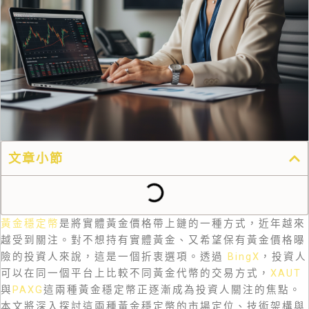
文章小節
黃金穩定幣
是將實體黃金價格帶上鏈的一種方式，近年越來
越受到關注。對不想持有實體黃金、又希望保有黃金價格曝
險的投資人來說，這是一個折衷選項。透過
BingX
，投資人
可以在同一個平台上比較不同黃金代幣的交易方式，
XAUT
與
PAXG
這兩種黃金穩定幣正逐漸成為投資人關注的焦點。
本文將深入探討這兩種黃金穩定幣的市場定位、技術架構與