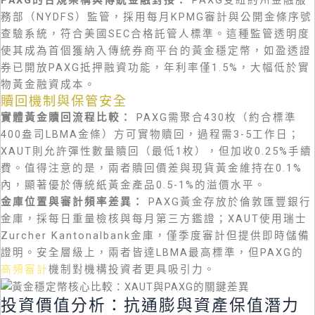
務部（NYDFS）監管，採用每月KPMG審計與公開金條序號
查驗系統，符合美國SEC合格託管人標準。這種監管透明度
使其成為首個獲納入傳統券商平台的黃金穩定幣，如盈透證
券已開放PAXG抵押融資功能，年利率僅1.5%，大幅低於實
物黃金融資成本。
贖回機制與保管安全
實體黃金贖回流程比較：
PAXG需聚合430枚（約合標準
400盎司LBMA金條）方可實物贖回，過程需3-5工作日；
XAUT則允許彈性數量贖回（最低1枚），但加收0.25%手續
費。值得注意的是，兩者贖回價差與現貨黃金維持在0.1%
內，顯著優於傳統紙黃金產品0.5-1%的溢價水平。
金庫位置與審計頻率差異：
PAXG黃金存放於倫敦匯豐銀行
金庫，採每日重量檢核與每月第三方鑑證；XAUT使用瑞士
Zurcher Kantonalbank金庫，僅季度審計但提供即時儲備
證明。安全層級上，兩者皆達LBMA最高標準，但PAXG的
高頻審計
機制對機構投資者更具吸引力。
投資價值分析：抗通膨與資產保值潛力