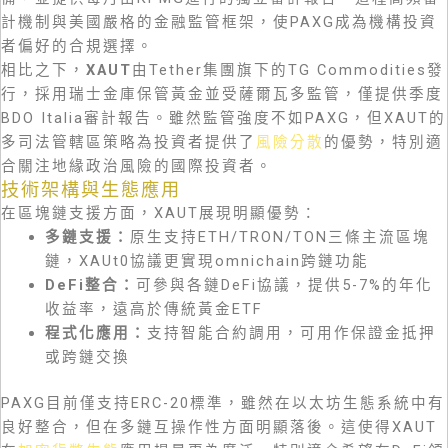
計機制與美國嚴格的金融監管框架，使PAXG成為機構投資
者偏好的合規選擇。
相比之下，
XAUT
由Tether集團旗下的TG Commodities發
行，採用瑞士金庫保管黃金並受薩爾瓦多監管，僅提供季度
BDO Italia審計報告。雖然監管強度不如PAXG，但XAUT的
多司法管轄區策略為投資者提供了
風險分散
的優勢，特別適
合關注地緣政治風險的國際投資者。
技術架構與生態應用
在區塊鏈支援方面，XAUT展現明顯優勢：
多鏈支援：
原生支持ETH/TRON/TON三條主流區塊
鏈，XAUt0協議更實現omnichain跨鏈功能
DeFi整合：
可參與各鏈DeFi協議，提供5-7%的年化
收益率，遠高於傳統黃金ETF
程式化應用：
支持智能合約調用，可用作保證金抵押
或跨鏈交換
PAXG目前僅支持ERC-20標準，雖然在以太坊生態系統中有
良好整合，但在多鏈互操作性方面明顯落後。這使得XAUT