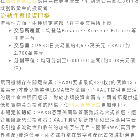
在
加密貨幣生態
應用場景更為廣泛，特別適合希望在DeFi領
域獲取黃金的投資者。
流動性與投資門檻
流動性方面，兩種穩定幣都已在主要交易所上市：
交易所覆蓋：
均登陸Binance、Kraken、Bitfinex等
主流平台
交易量：
PAXG日交易量約4,677萬美元，XAUT約
2,700萬美元
分割單位：
均可分割至0.000001盎司(約0.03美元價
值)
贖回機制存在關鍵差異：PAXG要求最低430枚(約價值135
萬美元)才能兌換整條LBMA標準金條，而XAUT提供更靈活
的瑞士金庫贖回選項。對於小額投資者而言，兩者都提供遠
低於實物黃金投資的門檻，使
個人資產配置
更加便利。
市場定位總結：
PAXG憑藉美國監管優勢成為合規首選，適
合風險厭惡型投資者；XAUT則以多鏈技術和靈活應用場景
吸引追求流動性和收益的加密原生用戶。隨著RWA(真實世
界資產)賽道發展，兩者都有望在數字資產配置領域扮演更