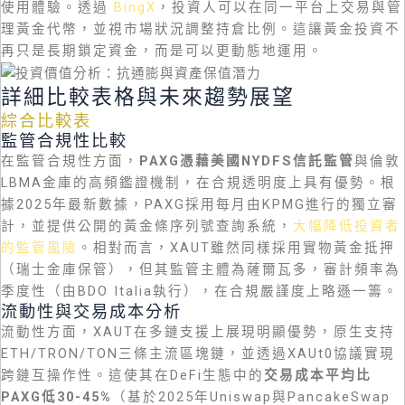
使用體驗。透過
BingX
，投資人可以在同一平台上交易與管
理黃金代幣，並視市場狀況調整持倉比例。這讓黃金投資不
再只是長期鎖定資金，而是可以更動態地運用。
詳細比較表格與未來趨勢展望
綜合比較表
監管合規性比較
在監管合規性方面，
PAXG憑藉美國NYDFS信託監管
與倫敦
LBMA金庫的高頻鑑證機制，在合規透明度上具有優勢。根
據2025年最新數據，PAXG採用每月由KPMG進行的獨立審
計，並提供公開的黃金條序列號查詢系統，
大幅降低投資者
的監管風險
。相對而言，XAUT雖然同樣採用實物黃金抵押
（瑞士金庫保管），但其監管主體為薩爾瓦多，審計頻率為
季度性（由BDO Italia執行），在合規嚴謹度上略遜一籌。
流動性與交易成本分析
流動性方面，XAUT在多鏈支援上展現明顯優勢，原生支持
ETH/TRON/TON三條主流區塊鏈，並透過XAUt0協議實現
跨鏈互操作性。這使其在DeFi生態中的
交易成本平均比
PAXG低30-45%
（基於2025年Uniswap與PancakeSwap