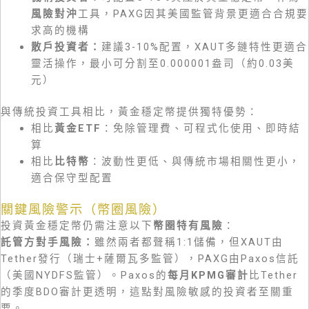
風險對沖
工具，PAXG因其美國監管背景更適合合規要
求高的機構
散戶投資者：
建議3-10%配置，XAUT多鏈特性更適合
靈活操作，最小可分割至0.000001盎司（約0.03美
元）
與傳統投資工具相比，黃金穩定幣提供獨特優勢：
相比
黃金ETF
：免除管理費、可程式化使用、即時結
算
相比
比特幣
：波動性更低、與傳統市場相關性更小，
適合保守型配置
關鍵風險警示（幣圈風險）
投資黃金穩定幣仍需注意以下
幣圈特有風險
：
託管方對手風險：
雖然兩者都聲稱1:1儲備，但XAUT由
Tether發行（瑞士+薩爾瓦多監管），PAXG由Paxos信託
（美國NYDFS監管）。Paxos的
每月KPMG審計
比Tether
的季度BDO審計更透明，這點對風險敏感的投資者至關重
要。