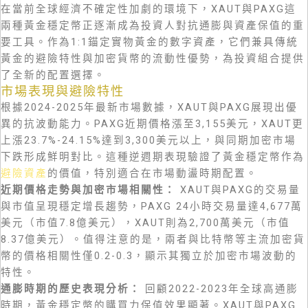
在當前全球經濟不確定性加劇的環境下，XAUT與PAXG這
兩種黃金穩定幣正逐漸成為投資人對抗通膨與資產保值的重
要工具。作為1:1錨定實物黃金的數字資產，它們兼具傳統
黃金的避險特性與加密貨幣的流動性優勢，為投資組合提供
了全新的配置選擇。
市場表現與避險特性
根據2024-2025年最新市場數據，XAUT與PAXG展現出優
異的抗波動能力。PAXG近期價格漲至3,155美元，XAUT更
上漲23.7%-24.15%達到3,300美元以上，與同期加密市場
下跌形成鮮明對比。這種逆週期表現驗證了黃金穩定幣作為
避險資產
的價值，特別適合在市場動盪時期配置。
近期價格走勢與加密市場相關性：
XAUT與PAXG的交易量
與市值呈現穩定增長趨勢，PAXG 24小時交易量達4,677萬
美元（市值7.8億美元），XAUT則為2,700萬美元（市值
8.37億美元）。值得注意的是，兩者與比特幣等主流加密貨
幣的價格相關性僅0.2-0.3，顯示其獨立於加密市場波動的
特性。
通膨時期的歷史表現分析：
回顧2022-2023年全球高通膨
時期，黃金穩定幣的購買力保值效果顯著。XAUT與PAXG