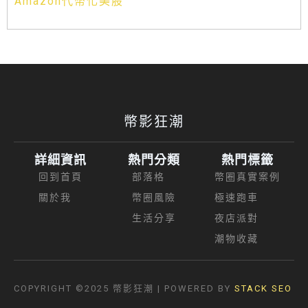
Amazon代幣化美股
幣影狂潮
詳細資訊
熱門分類
熱門標籤
回到首頁
部落格
幣圈真實案例
關於我
幣圈風險
極速跑車
生活分享
夜店派對
潮物收藏
COPYRIGHT ©2025
幣影狂潮
| POWERED BY
STACK SEO