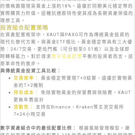
的價格跟隨現貨黃金上漲約18%，遠優於同期美元穩定幣的
實際購買力貶值。這種抗通膨特性使其成為長期資產保值的
理想工具。
投資組合配置策略
在資產配置框架中，XAUT與PAXG可作為傳統黃金投資的
現代化替代方案。與黃金ETF相比，黃金穩定幣具有三大優
勢：24/7交易、更低門檻（可分割至0.01枚）以及全球即
時轉移能力。對於尋求
數字資產配置
平衡的投資者而言，這
是革命性的進步。
與傳統黃金投資工具比較：
交易效率：
黃金穩定幣實現T+0結算，遠優於實物黃
金的T+2機制
持有成本：
免除實物黃金的保管費與保險費，XAUT
更無年費設計
流動性：
支持在Binance、Kraken等主流交易所
7×24小時交易
數字資產組合中的最佳配置比例：
根據風險管理模型，建