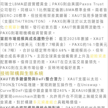
司瑞士LBMA認證實體黃金；PAXG則由美國Paxos Trust
公司發行，同樣以1:1比例錨定倫敦LBMA標準金條。兩者皆
採ERC-20標準，但技術框架差異顯著：XAUT採用多鏈架構
（支援ETH/TRON/TON），PAXG則專注於以太坊鏈並強
化
合規審計
機制。發行初衷方面，XAUT側重國際流動性，
PAXG則著眼機構級資管需求。
當前市場規模與成長趨勢分析：
截至2025年數據，XAUT
市值約17.4億美元（對應7.7噸黃金），PAXG約16.1億美元
（8.7噸），合計佔穩定幣市場0.68%。雖規模尚小，但年
複合成長率達37%，主因全球黃金儲備需求上升及
避險資產
配置轉移。值得注意的是，XAUT在亞太區交易量領先，
PAXG則在北美市場佔優，反映地域偏好差異。
技術架構與生態系統
XAUT的多鏈優勢與DeFi整合潛力：
XAUT支援以太坊、
TRON及TON區塊鏈，實現跨鏈互操作性，在Uniswap、
Curve等DeFi協議中鎖倉量年增240%。其XAUt0擴展方案
更實現omnichain流動性，允許用戶在不同鏈上無縫交易黃
金資產，對於構建
多元資產組合
具戰略價值。
PAXG的合規架構與傳統金融對接：
PAXG受紐約州金融服