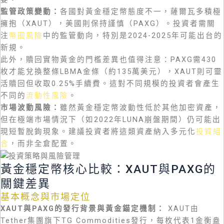
監管政策變動：
各國對黃金穩定幣態度不一，薩爾瓦多積極
擁抱（XAUT），美國則保持謹慎（PAXG）。投資者需關
注
幣圈風險
中的監管動向，特別是2024-2025年可能出台的
新規。
此外，贖回實物黃金的門檻差異也值得注意：PAXG需430
枚才能兌換整條LBMA金條（約135萬美元），XAUT則可靈
活贖回但收取0.25%手續費。這對不同規模的投資者會產生
不同的
流動性風險
。
市場波動風險：
雖然黃金穩定幣波動性低於其他加密資產，
但在極端市場情況下（如2022年LUNA崩盤期間）仍可能出
現短暫脫鉤現象。建議投資者將這類資產納入多元化
投資組
合
，而非全倉配置。
黃金穩定幣核心比較：XAUT與PAXG的
關鍵差異
基本概念與市場定位
XAUT與PAXG的發行背景與黃金錨定機制：
XAUT由
Tether集團旗下TG Commodities發行，每枚代表1金衡盎