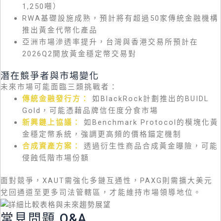
1,250噸）
RWA基礎設施成熟，預計將有超過50家傳統金融機構
推出黃金代幣化產品
亞洲市場滲透率提升，台灣與香港交易所預計在
2026Q2開放黃金穩定幣交易對
潛在競爭者與市場變化
未來市場可能面臨三類挑戰者：
傳統金融發行方：
如BlackRock計劃推出的BUIDL
Gold，可能憑藉品牌信任度分食市場
新興鏈上協議：
如Benchmark Protocol的模塊化黃
金穩定幣系統，強調更高頻的價格錨定機制
合成資產方案：
透過衍生性商品合成黃金曝險，可能
侵蝕低階市場份額
面對競爭，XAUT需強化多鏈互通性，PAXG則需擴大美元
兌回通道至更多司法管轄區，才能維持市場領導地位。
常見問題 Q&A