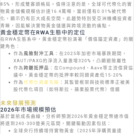
85%，形成雙寡頭格局。值得注意的是，全球可代幣化的實
物黃金儲備規模估計達16.4萬噸，當前僅有0.01%被代幣
化，顯示仍有巨大成長空間。此趨勢特別受亞洲機構投資者
青睞，因能解決實物黃金儲運與跨境流動的痛點。
黃金穩定幣在RWA生態中的定位
在RWA生態系中，黃金穩定幣扮演著「價值錨定資產」的關
鍵角色：
作為
風險對沖工具
：在2025年加密市場暴跌期間，
XAUT/PAXG的淨流入量激增320%，凸顯避險屬性
作為
跨鏈抵押品
：在Compound、Aave等主流借貸協
議中，黃金穩定幣的抵押率較同類資產低15-20%
作為
代幣化資產先驅
：其監管框架與技術標準正被美
股代幣化項目（如特斯拉、蘋果股票代幣）借鏡
未來發展預測
2026年市場規模預估
基於當前成長曲線，分析師預測2026年黃金穩定幣總市值
將達到240-300億美元區間，關鍵驅動因素包括：
全球央行持續增持實物黃金（2025年淨購買量達